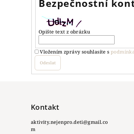
Bezpečnostní kon
Opište text z obrázku
Vložením zprávy souhlasíte s
podmínka
Odeslat
Z
á
Kontakt
p
a
aktivity.nejenpro.deti
@
gmail.co
t
m