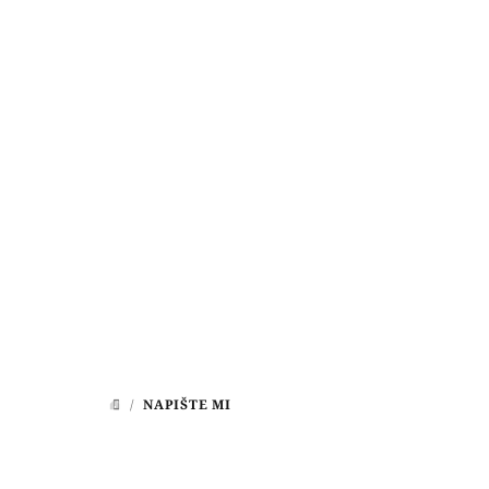
Přejít
na
obsah
/
NAPIŠTE MI
DOMŮ